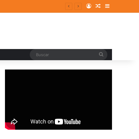
Log In
Random Article
Sidebar
Buscar