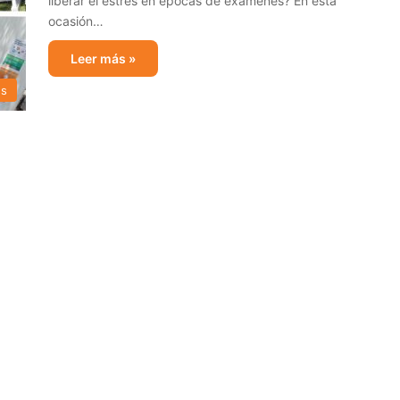
liberar el estrés en épocas de exámenes? En esta
ocasión…
Leer más »
es