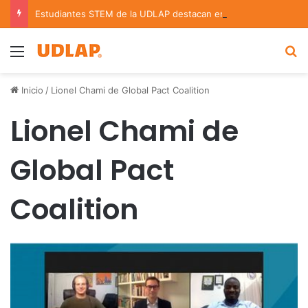
Estudiantes STEM de la UDLAP destacan en el MUTVI 2026
Menu
B
Inicio
/
Lionel Chami de Global Pact Coalition
Lionel Chami de
Global Pact
Coalition