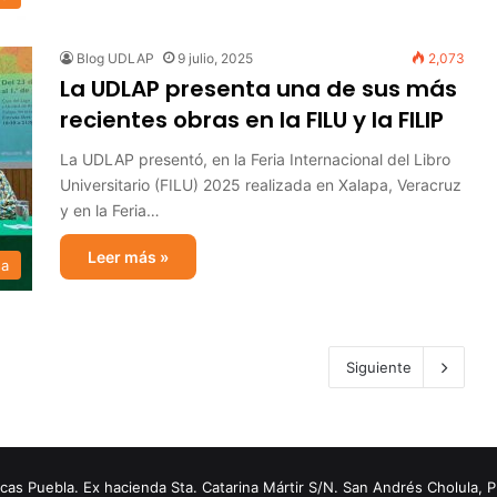
Blog UDLAP
9 julio, 2025
2,073
La UDLAP presenta una de sus más
recientes obras en la FILU y la FILIP
La UDLAP presentó, en la Feria Internacional del Libro
Universitario (FILU) 2025 realizada en Xalapa, Veracruz
y en la Feria…
Leer más »
sa
Siguiente
s Puebla. Ex hacienda Sta. Catarina Mártir S/N. San Andrés Cholula, 