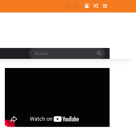
Log In
Random Article
Sidebar
Buscar