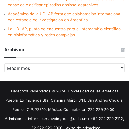
capaz de clasificar episodios ansioso-depresivos
Académico de la UDLAP fortalece colaboración internacional
con estancia de investigación en Argentina
La UDLAP, punto de encuentro para el intercambio científico
en bioinformática y redes complejas
Archivos
Archivos
Derechos Reservados © 2024. Universidad de las Américas
Puebla. Ex hacienda Sta. Catarina Mártir S/N. San Andrés Cholula,
Puebla. C.P. 72810. México. Conmutador: 222 229 20 00 |
Admisiones: informes.nuevoingreso@udlap.mx +52 222 229 2112,
+52 222 229 2000 |
Aviso de privacidad