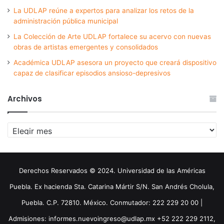
La UDLAP reúne a expertos para analizar los retos de la
administración pública municipal
La Colección de Arte UDLAP fortalece su acervo con nuevas
obras de artistas emergentes y consolidados
Académica UDLAP asesora un proyecto que creará dispositivo
capaz de clasificar episodios ansioso-depresivos
Archivos
Archivos
Derechos Reservados © 2024. Universidad de las Américas
Puebla. Ex hacienda Sta. Catarina Mártir S/N. San Andrés Cholula,
Puebla. C.P. 72810. México. Conmutador: 222 229 20 00 |
Admisiones: informes.nuevoingreso@udlap.mx +52 222 229 2112,