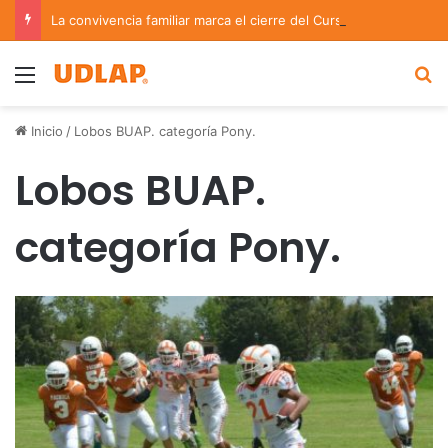
La convivencia familiar marca el cierre del Curso de Verano de Escuelas Aztecas
Menu
B
Inicio
/
Lobos BUAP. categoría Pony.
Lobos BUAP.
categoría Pony.