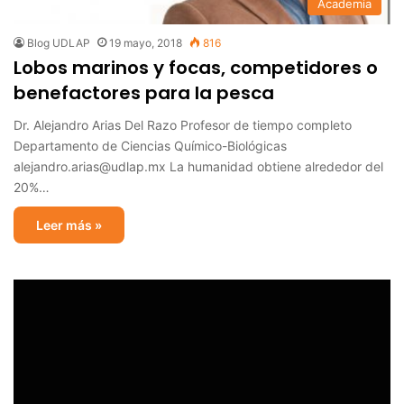
Academia
Blog UDLAP
19 mayo, 2018
816
Lobos marinos y focas, competidores o
benefactores para la pesca
Dr. Alejandro Arias Del Razo Profesor de tiempo completo
Departamento de Ciencias Químico-Biológicas
alejandro.arias@udlap.mx La humanidad obtiene alrededor del
20%…
Leer más »