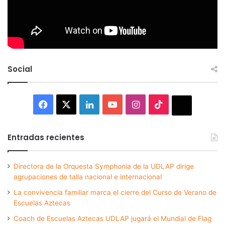
Social
Facebook
X
LinkedIn
YouTube
Instagram
TikTok
Thread
Entradas recientes
Directora de la Orquesta Symphonia de la UDLAP dirige
agrupaciones de talla nacional e internacional
La convivencia familiar marca el cierre del Curso de Verano de
Escuelas Aztecas
Coach de Escuelas Aztecas UDLAP jugará el Mundial de Flag