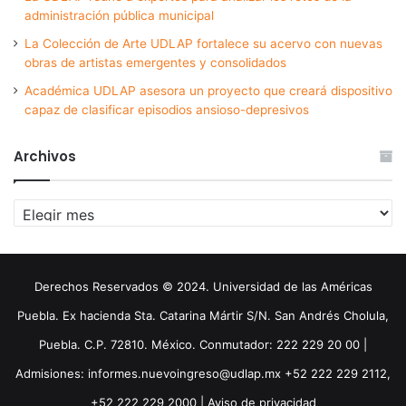
administración pública municipal
La Colección de Arte UDLAP fortalece su acervo con nuevas
obras de artistas emergentes y consolidados
Académica UDLAP asesora un proyecto que creará dispositivo
capaz de clasificar episodios ansioso-depresivos
Archivos
Archivos
Derechos Reservados © 2024. Universidad de las Américas
Puebla. Ex hacienda Sta. Catarina Mártir S/N. San Andrés Cholula,
Puebla. C.P. 72810. México. Conmutador: 222 229 20 00 |
Admisiones: informes.nuevoingreso@udlap.mx +52 222 229 2112,
+52 222 229 2000 |
Aviso de privacidad