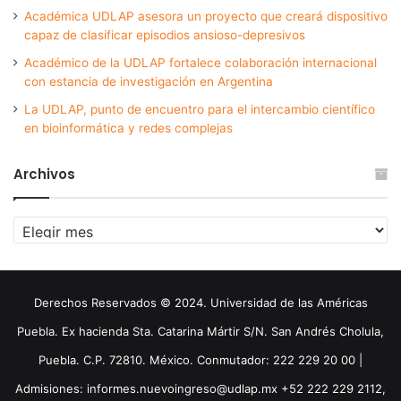
Académica UDLAP asesora un proyecto que creará dispositivo
capaz de clasificar episodios ansioso-depresivos
Académico de la UDLAP fortalece colaboración internacional
con estancia de investigación en Argentina
La UDLAP, punto de encuentro para el intercambio científico
en bioinformática y redes complejas
Archivos
Archivos
Derechos Reservados © 2024. Universidad de las Américas
Puebla. Ex hacienda Sta. Catarina Mártir S/N. San Andrés Cholula,
Puebla. C.P. 72810. México. Conmutador: 222 229 20 00 |
Admisiones: informes.nuevoingreso@udlap.mx +52 222 229 2112,