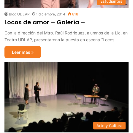
Estudiantes
Blog UDLAP
1 diciembre, 2014
818
Locos de amor – Galería –
Con la dirección del Mtro. Raúl Rodríguez, alumnos de la Lic. en
Teatro UDLAP, presentaronn la puesta en escena “Locos…
Leer más »
Arte y Cultura