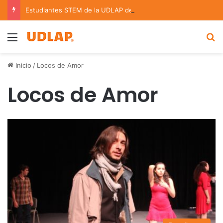
Estudiantes STEM de la UDLAP destacan en el MUTVI 2026
Menu
B
Inicio
/
Locos de Amor
Locos de Amor