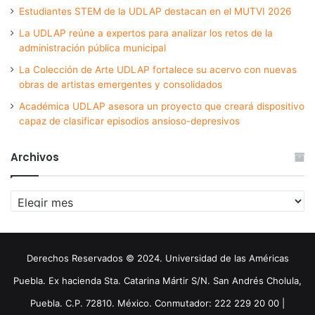
Estudiantes STEM de la UDLAP destacan en el MUTVI 2026
La UDLAP reúne a expertos para analizar los retos de la
administración pública municipal
La Colección de Arte UDLAP fortalece su acervo con nuevas
obras de artistas emergentes y consolidados
Académica UDLAP asesora un proyecto que creará dispositivo
capaz de clasificar episodios ansioso-depresivos
Archivos
Archivos
Derechos Reservados © 2024. Universidad de las Américas
Puebla. Ex hacienda Sta. Catarina Mártir S/N. San Andrés Cholula,
Puebla. C.P. 72810. México. Conmutador: 222 229 20 00 |