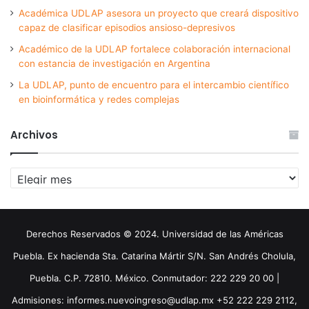
Académica UDLAP asesora un proyecto que creará dispositivo
capaz de clasificar episodios ansioso-depresivos
Académico de la UDLAP fortalece colaboración internacional
con estancia de investigación en Argentina
La UDLAP, punto de encuentro para el intercambio científico
en bioinformática y redes complejas
Archivos
Archivos
Derechos Reservados © 2024. Universidad de las Américas
Puebla. Ex hacienda Sta. Catarina Mártir S/N. San Andrés Cholula,
Puebla. C.P. 72810. México. Conmutador: 222 229 20 00 |
Admisiones: informes.nuevoingreso@udlap.mx +52 222 229 2112,