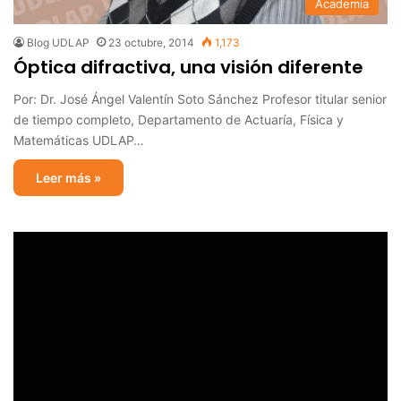
Academia
Blog UDLAP
23 octubre, 2014
1,173
Óptica difractiva, una visión diferente
Por: Dr. José Ángel Valentín Soto Sánchez Profesor titular senior
de tiempo completo, Departamento de Actuaría, Física y
Matemáticas UDLAP…
Leer más »