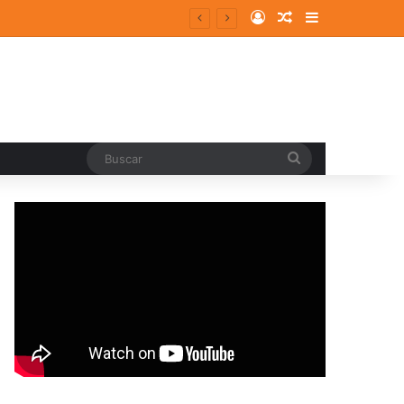
Log In
Random Article
Sidebar
Buscar