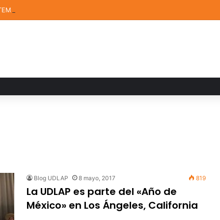
TEM de la UDLAP destacan en el MUTVI 2026
Blog UDLAP
8 mayo, 2017
819
La UDLAP es parte del «Año de
México» en Los Ángeles, California