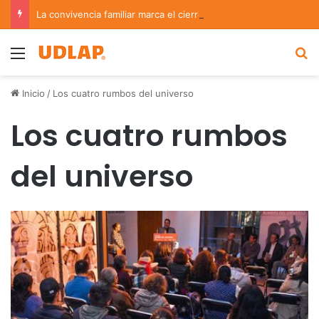
La convivencia familiar marca el cierre del Curso de Verano de Escuelas Aztecas
Menu
B
Inicio
/
Los cuatro rumbos del universo
Los cuatro rumbos
del universo