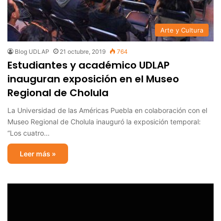
Arte y Cultura
Blog UDLAP
21 octubre, 2019
764
Estudiantes y académico UDLAP
inauguran exposición en el Museo
Regional de Cholula
La Universidad de las Américas Puebla en colaboración con el
Museo Regional de Cholula inauguró la exposición temporal:
“Los cuatro…
Leer más »