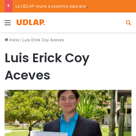
La UDLAP reúne a expertos para analizar los retos de la administración pública municipal
Menu
B
Inicio
/
Luis Erick Coy Aceves
Luis Erick Coy
Aceves