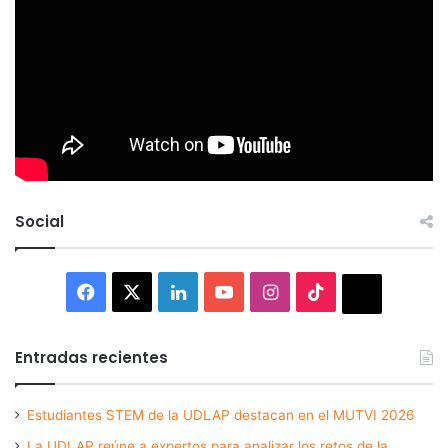
Social
Facebook
X
LinkedIn
YouTube
Instagram
TikTok
Thread
Entradas recientes
Estudiantes STEM de la UDLAP destacan en el MUTVI 2026
La UDLAP reúne a expertos para analizar los retos de la