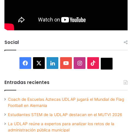
Social
Facebook
X
LinkedIn
YouTube
Instagram
TikTok
Thread
Entradas recientes
Coach de Escuelas Aztecas UDLAP jugará el Mundial de Flag
Football en Alemania
Estudiantes STEM de la UDLAP destacan en el MUTVI 2026
La UDLAP reúne a expertos para analizar los retos de la
administración pública municipal