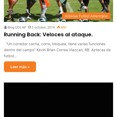
Aztecas Futbol Americano
Blog UDLAP
3 octubre, 2014
860
Running Back: Veloces al ataque.
“Un corredor cacha, corre, bloquea, tiene varias funciones
dentro del campo” Kevin Brian Correa Viazcan, RB Aztecas de
futbol…
Leer más »