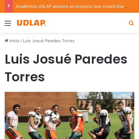
Académica UDLAP asesora un proyecto que creará dispositivo capaz de clasificar episodios ansioso-depresivos
Menu
B
Inicio
/
Luis Josué Paredes Torres
Luis Josué Paredes
Torres