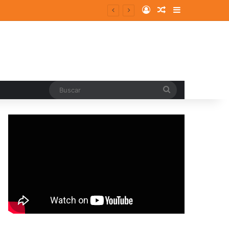
Log In
Random Article
Sidebar
Buscar