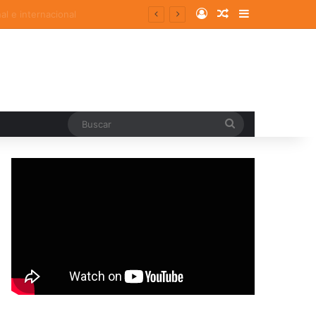
Log In
Random Article
Sidebar
Buscar