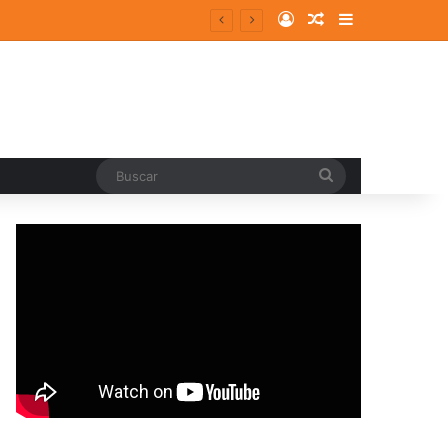
Log In
Random Article
Sidebar
entes y consolidados
Buscar