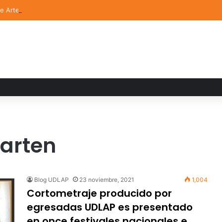
de Arte UDLAP fortalece su acervo con nuevas obras de artistas emerg
garten
Blog UDLAP
23 noviembre, 2021
1,004
Cortometraje producido por
egresadas UDLAP es presentado
en once festivales nacionales e