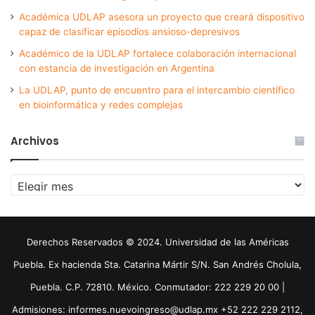
Académica UDLAP asesora un proyecto que creará dispositivo
capaz de clasificar episodios ansioso-depresivos
Académico de la UDLAP fortalece colaboración internacional
con estancia de investigación en Argentina
La UDLAP, punto de encuentro para el intercambio científico
en bioinformática y redes complejas
Archivos
Archivos
Derechos Reservados © 2024. Universidad de las Américas
Puebla. Ex hacienda Sta. Catarina Mártir S/N. San Andrés Cholula,
Puebla. C.P. 72810. México. Conmutador: 222 229 20 00 |
Admisiones: informes.nuevoingreso@udlap.mx +52 222 229 2112,