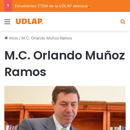
Estudiantes STEM de la UDLAP destacan en el MUTVI 2026
Menu
B
Inicio
/
M.C. Orlando Muñoz Ramos
M.C. Orlando Muñoz
Ramos