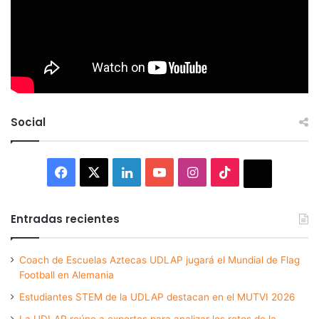
Social
Facebook
X
LinkedIn
YouTube
Instagram
TikTok
Thread
Entradas recientes
Coach de Escuelas Aztecas UDLAP jugará el Mundial de Flag
Football en Alemania
Estudiantes STEM de la UDLAP destacan en el MUTVI 2026
La UDLAP reúne a expertos para analizar los retos de la