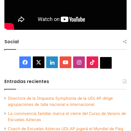
Social
Facebook
X
LinkedIn
YouTube
Instagram
TikTok
Thread
Entradas recientes
Directora de la Orquesta Symphonia de la UDLAP dirige
agrupaciones de talla nacional e internacional
La convivencia familiar marca el cierre del Curso de Verano de
Escuelas Aztecas
Coach de Escuelas Aztecas UDLAP jugará el Mundial de Flag