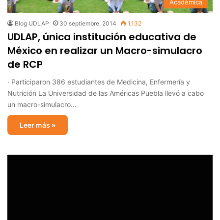
Académica
Blog UDLAP
30 septiembre, 2014
1,132
UDLAP, única institución educativa de
México en realizar un Macro-simulacro
de RCP
· Participaron 386 estudiantes de Medicina, Enfermería y
Nutrición La Universidad de las Américas Puebla llevó a cabo
un macro-simulacro…
Leer más »