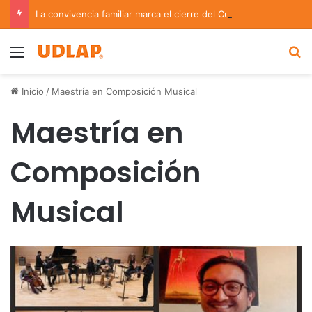
La convivencia familiar marca el cierre del Curso de Verano de Escuelas Aztecas
Menu
B
Inicio
/
Maestría en Composición Musical
Maestría en
Composición
Musical