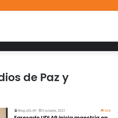
a familiar marca el cierre del Curso de Verano de Escuelas Aztecas
dios de Paz y
Blog UDLAP
5 octubre, 2021
608
Egresado UDLAP inicia maestría en