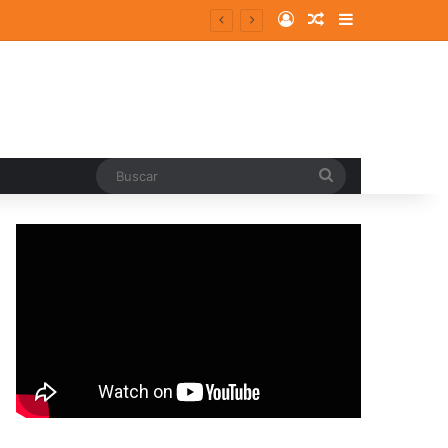
Log In
Random Article
Sidebar
Buscar