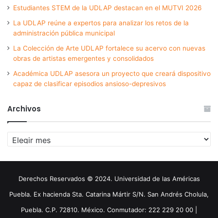
Estudiantes STEM de la UDLAP destacan en el MUTVI 2026
La UDLAP reúne a expertos para analizar los retos de la
administración pública municipal
La Colección de Arte UDLAP fortalece su acervo con nuevas
obras de artistas emergentes y consolidados
Académica UDLAP asesora un proyecto que creará dispositivo
capaz de clasificar episodios ansioso-depresivos
Archivos
Archivos
Derechos Reservados © 2024. Universidad de las Américas
Puebla. Ex hacienda Sta. Catarina Mártir S/N. San Andrés Cholula,
Puebla. C.P. 72810. México. Conmutador: 222 229 20 00 |