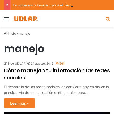
La convivencia familiar marca el cierre del Curso de Verano de Escuelas Aztecas
Menu
B
Inicio
/
manejo
manejo
Blog UDLAP
31 agosto, 2015
661
Cómo manejan tu información las redes
sociales
El desarrollo de las redes sociales las convierte hoy en día en la
principal vía de comunicación e información para…
Leer más »