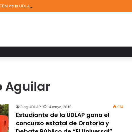
STEM de la UDLAP destacan en el MUTVI 2026
 Aguilar
Blog UDLAP
14 mayo, 2019
974
Estudiante de la UDLAP gana el
concurso estatal de Oratoria y
Debate Público de “El Universal”