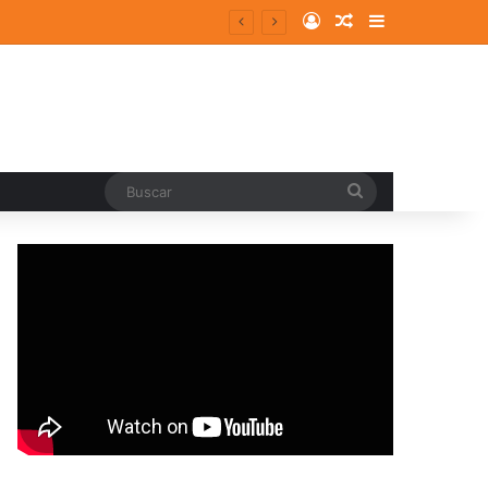
Log In
Random Article
Sidebar
Buscar