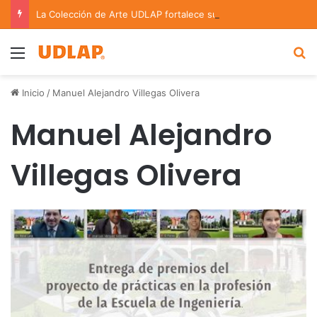
La Colección de Arte UDLAP fortalece su acervo con nuevas obras de artistas emergentes y consolidados
Menu
B
Inicio
/
Manuel Alejandro Villegas Olivera
Manuel Alejandro
Villegas Olivera