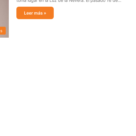
toma lugar en la Luz de la Nevera. El pasado 16 de…
Leer más »
s