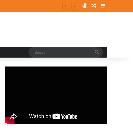
Log In
Random Article
Sidebar
Buscar