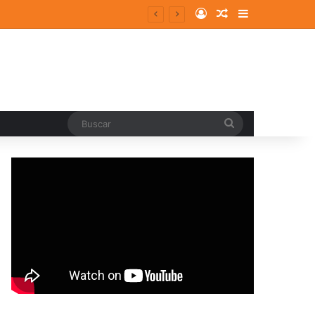
Log In
Random Article
Sidebar
Buscar