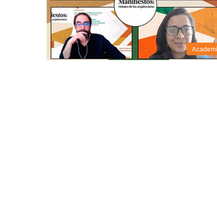
Academ