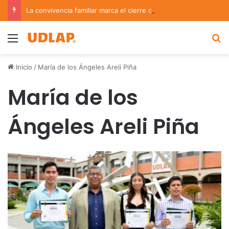
La convivencia familiar marca el cierre del Curso de Verano de Escuelas Aztecas
Menu
B
Inicio
/
María de los Ángeles Areli Piña
María de los
Ángeles Areli Piña