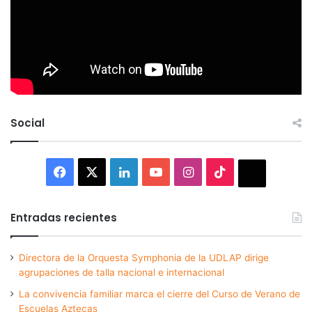
Social
Facebook
X
LinkedIn
YouTube
Instagram
TikTok
Thread
Entradas recientes
Directora de la Orquesta Symphonia de la UDLAP dirige
agrupaciones de talla nacional e internacional
La convivencia familiar marca el cierre del Curso de Verano de
Escuelas Aztecas