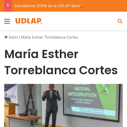
Estudiantes STEM de la UDLAP destacan en el MUTVI 2026
Menu
B
Inicio
/
María Esther Torreblanca Cortes
María Esther
Torreblanca Cortes