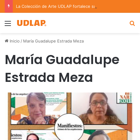
La Colección de Arte UDLAP fortalece su acervo con nuevas obras de artistas emergentes y consolidados
Menu
B
Inicio
/
María Guadalupe Estrada Meza
María Guadalupe
Estrada Meza