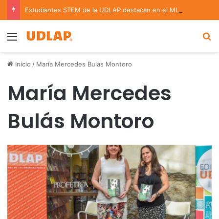
Estudiantes STEM de la UDLAP destacan en el MUTVI 2026
Menu
B
Inicio
/
María Mercedes Bulás Montoro
María Mercedes
Bulás Montoro