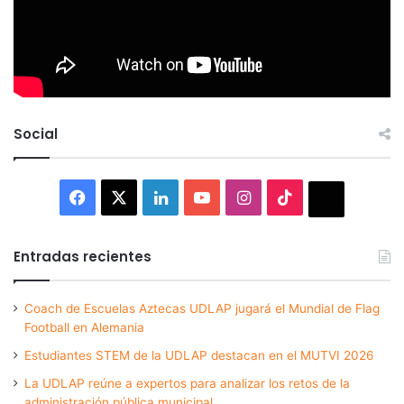
Social
Facebook
X
LinkedIn
YouTube
Instagram
TikTok
Thread
Entradas recientes
Coach de Escuelas Aztecas UDLAP jugará el Mundial de Flag
Football en Alemania
Estudiantes STEM de la UDLAP destacan en el MUTVI 2026
La UDLAP reúne a expertos para analizar los retos de la
administración pública municipal