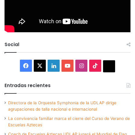
Social
Facebook
X
LinkedIn
YouTube
Instagram
TikTok
Thread
Entradas recientes
Directora de la Orquesta Symphonia de la UDLAP dirige
agrupaciones de talla nacional e internacional
La convivencia familiar marca el cierre del Curso de Verano de
Escuelas Aztecas
Coach de Escuelas Aztecas UDLAP jugará el Mundial de Flag