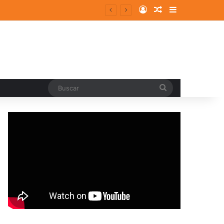
Log In
Random Article
Sidebar
Buscar