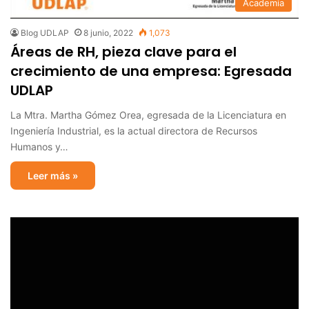
Academia
Blog UDLAP
8 junio, 2022
1,073
Áreas de RH, pieza clave para el
crecimiento de una empresa: Egresada
UDLAP
La Mtra. Martha Gómez Orea, egresada de la Licenciatura en
Ingeniería Industrial, es la actual directora de Recursos
Humanos y…
Leer más »