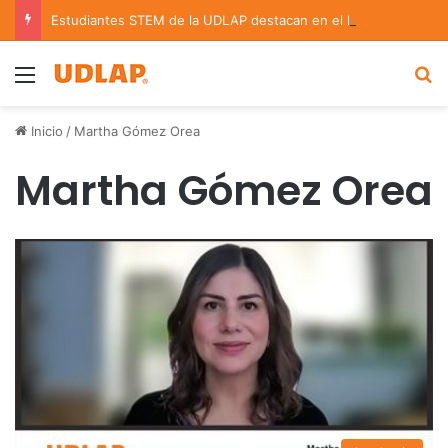
Estudiantes STEM de la UDLAP destacan en el MUTVI 2026
Menu
B
Inicio
/
Martha Gómez Orea
Martha Gómez Orea