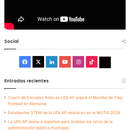
Social
Facebook
X
LinkedIn
YouTube
Instagram
TikTok
Thread
Entradas recientes
Coach de Escuelas Aztecas UDLAP jugará el Mundial de Flag
Football en Alemania
Estudiantes STEM de la UDLAP destacan en el MUTVI 2026
La UDLAP reúne a expertos para analizar los retos de la
administración pública municipal