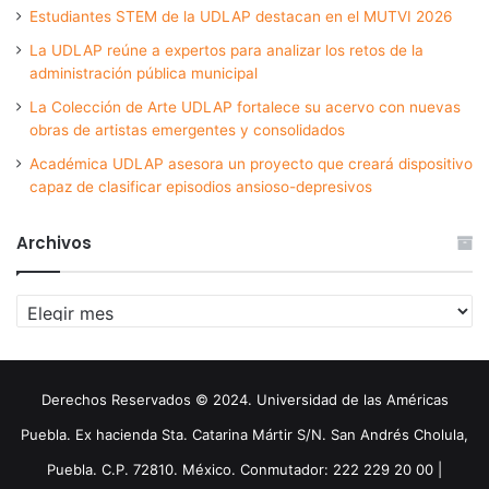
Estudiantes STEM de la UDLAP destacan en el MUTVI 2026
La UDLAP reúne a expertos para analizar los retos de la
administración pública municipal
La Colección de Arte UDLAP fortalece su acervo con nuevas
obras de artistas emergentes y consolidados
Académica UDLAP asesora un proyecto que creará dispositivo
capaz de clasificar episodios ansioso-depresivos
Archivos
Archivos
Derechos Reservados © 2024. Universidad de las Américas
Puebla. Ex hacienda Sta. Catarina Mártir S/N. San Andrés Cholula,
Puebla. C.P. 72810. México. Conmutador: 222 229 20 00 |