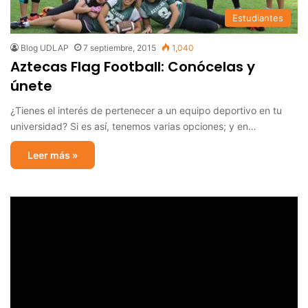
Estudiantes
Blog UDLAP
7 septiembre, 2015
1,040
Aztecas Flag Football: Conócelas y
únete
¿Tienes el interés de pertenecer a un equipo deportivo en tu
universidad? Si es así, tenemos varias opciones; y en…
Leer más »