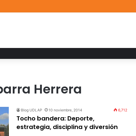
a familiar marca el cierre del Curso de Verano de Escuelas Aztecas
arra Herrera
Blog UDLAP
10 noviembre, 2014
6,712
Tocho bandera: Deporte,
estrategia, disciplina y diversión