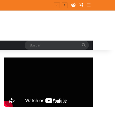
Log In
Random Article
Sidebar
Buscar