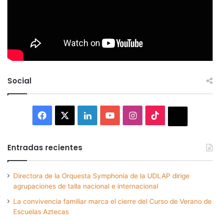
Social
Facebook
X
LinkedIn
YouTube
Instagram
TikTok
Thread
Entradas recientes
Directora de la Orquesta Symphonia de la UDLAP dirige
agrupaciones de talla nacional e internacional
La convivencia familiar marca el cierre del Curso de Verano de
Escuelas Aztecas