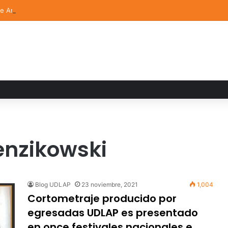
de Arte UDLAP fortalece su acervo con nuevas obras de artistas emerg
enzikowski
Blog UDLAP
23 noviembre, 2021
1,004
Cortometraje producido por
egresadas UDLAP es presentado
en once festivales nacionales e