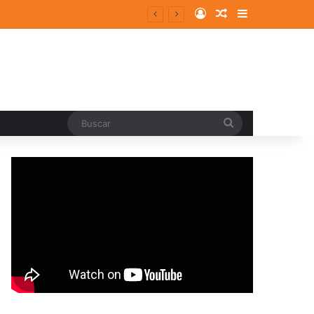
Log In
Random Article
Sidebar
entes y consolidados
Buscar