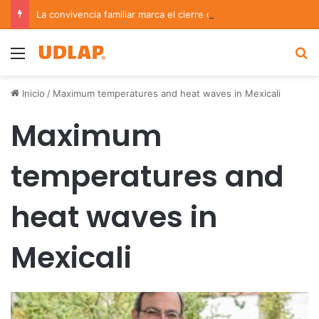
La convivencia familiar marca el cierre del Curso de Verano de Escuelas Aztecas
Menu
B
Inicio
/
Maximum temperatures and heat waves in Mexicali
Maximum
temperatures and
heat waves in
Mexicali