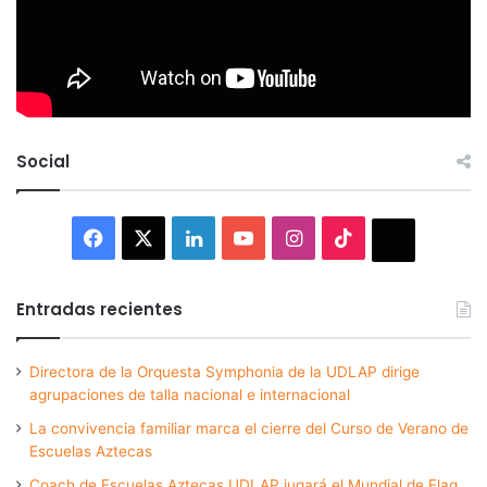
Social
Facebook
X
LinkedIn
YouTube
Instagram
TikTok
Thread
Entradas recientes
Directora de la Orquesta Symphonia de la UDLAP dirige
agrupaciones de talla nacional e internacional
La convivencia familiar marca el cierre del Curso de Verano de
Escuelas Aztecas
Coach de Escuelas Aztecas UDLAP jugará el Mundial de Flag