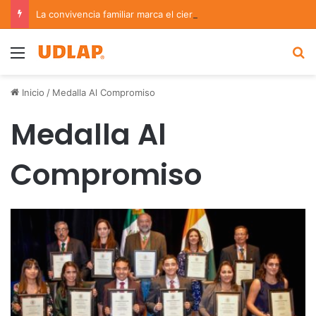
La convivencia familiar marca el cierre del Curso de Verano de Escuelas Aztecas
Menu
B
Inicio
/
Medalla Al Compromiso
Medalla Al
Compromiso