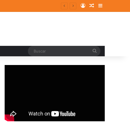
Log In
Random Article
Sidebar
Buscar