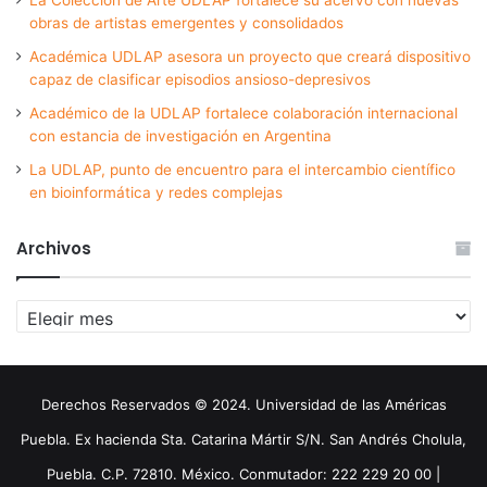
obras de artistas emergentes y consolidados
Académica UDLAP asesora un proyecto que creará dispositivo
capaz de clasificar episodios ansioso-depresivos
Académico de la UDLAP fortalece colaboración internacional
con estancia de investigación en Argentina
La UDLAP, punto de encuentro para el intercambio científico
en bioinformática y redes complejas
Archivos
Archivos
Derechos Reservados © 2024. Universidad de las Américas
Puebla. Ex hacienda Sta. Catarina Mártir S/N. San Andrés Cholula,
Puebla. C.P. 72810. México. Conmutador: 222 229 20 00 |