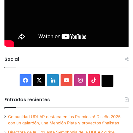
Social
Facebook
X
LinkedIn
YouTube
Instagram
TikTok
Thread
Entradas recientes
Comunidad UDLAP destaca en los Premios a! Diseño 2025
con un galardón, una Mención Plata y proyectos finalistas
Directora de la Orquesta Symphonia de la UDLAP dirige