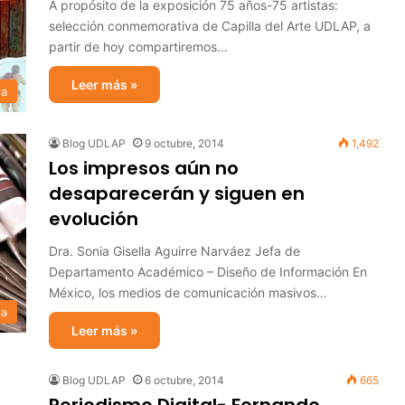
A propósito de la exposición 75 años-75 artistas:
selección conmemorativa de Capilla del Arte UDLAP, a
partir de hoy compartiremos…
Leer más »
ra
Blog UDLAP
9 octubre, 2014
1,492
Los impresos aún no
desaparecerán y siguen en
evolución
Dra. Sonia Gisella Aguirre Narváez Jefa de
Departamento Académico – Diseño de Información En
México, los medios de comunicación masivos…
ia
Leer más »
Blog UDLAP
6 octubre, 2014
665