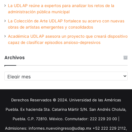
La UDLAP reúne a expertos para analizar los retos de la
administración pública municipal
La Colección de Arte UDLAP fortalece su acervo con nuevas
obras de artistas emergentes y consolidados
Académica UDLAP asesora un proyecto que creará dispositivo
capaz de clasificar episodios ansioso-depresivos
Archivos
Archivos
Derechos Reservados © 2024. Universidad de las Américas
Puebla. Ex hacienda Sta. Catarina Mártir S/N. San Andrés Cholula,
Puebla. C.P. 72810. México. Conmutador: 222 229 20 00 |
Admisiones: informes.nuevoingreso@udlap.mx +52 222 229 2112,