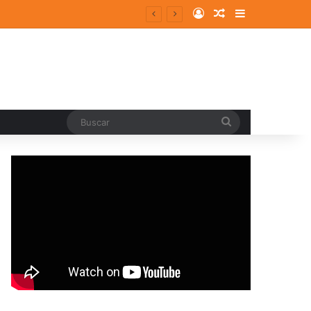
Log In
Random Article
Sidebar
entes y consolidados
Buscar