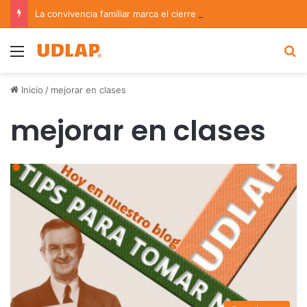
La convivencia familiar marca el cierre del Curso de Verano de Escuelas Aztecas
Menu
B
Inicio
/
mejorar en clases
mejorar en clases