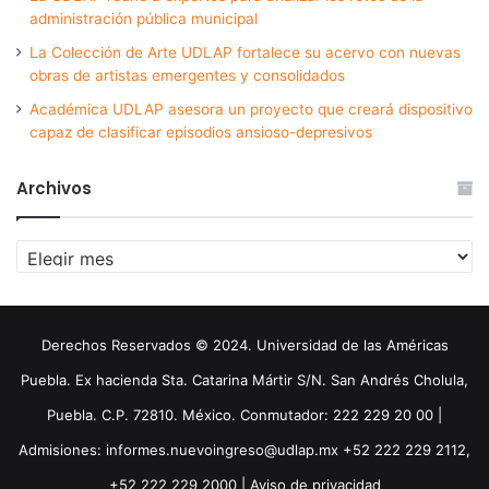
administración pública municipal
La Colección de Arte UDLAP fortalece su acervo con nuevas
obras de artistas emergentes y consolidados
Académica UDLAP asesora un proyecto que creará dispositivo
capaz de clasificar episodios ansioso-depresivos
Archivos
Archivos
Derechos Reservados © 2024. Universidad de las Américas
Puebla. Ex hacienda Sta. Catarina Mártir S/N. San Andrés Cholula,
Puebla. C.P. 72810. México. Conmutador: 222 229 20 00 |
Admisiones: informes.nuevoingreso@udlap.mx +52 222 229 2112,
+52 222 229 2000 |
Aviso de privacidad