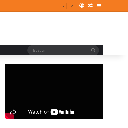
Log In
Random Article
Sidebar
Buscar